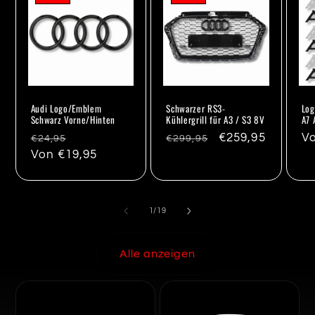
Audi Logo/Emblem
Schwarzer RS3-
Log
Schwarz Vorne/Hinten
Kühlergrill für A3 / S3 8V
A7 
Normaler
Verkaufspreis
Normaler
Verkaufspreis
€259,95
N
Vo
€24,95
€299,95
Preis
Von €19,95
Preis
Pr
von
1
/
19
Alle anzeigen