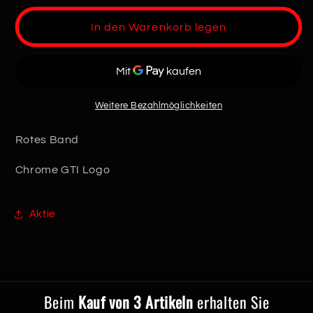
Menge
Menge
für
für
In den Warenkorb legen
Golf
Golf
5
5
GTI
GTI
Kühlergrill
Kühlergrill
Weitere Bezahlmöglichkeiten
Rotes Band
Chrome GTI Logo
Aktie
Beim
Kauf von 3 Artikeln
erhalten Sie