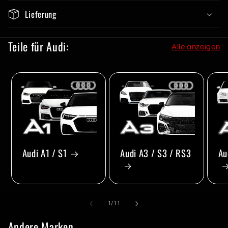
Lieferung
Teile für Audi:
Alle anzeigen
Audi A1 / S1
Audi A3 / S3 / RS3
Au
von
1
/
11
Andere Marken