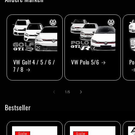
VW Golf 4 / 5 / 6 /
VW Polo 5/6
Po
7 / 8
von
1
/
5
Bestseller
Sale
Sale