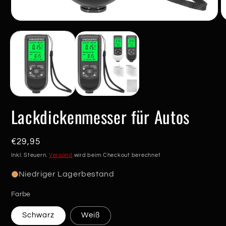
Medien
M
1
2
in
in
Modal
M
öffnen
ö
Lackdickenmesser für Autos
Normaler
€29,95
Preis
Inkl. Steuern.
Versand
wird beim Checkout berechnet
Niedriger Lagerbestand
Farbe
Schwarz
Weiß