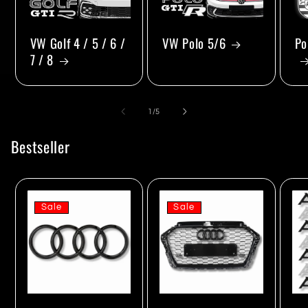
VW Golf 4 / 5 / 6 /
VW Polo 5/6
Po
7 / 8
von
1
/
5
Bestseller
Sale
Sale