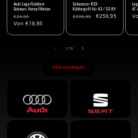
Audi Logo/Emblem
Schwarzer RS3-
Log
Schwarz Vorne/Hinten
Kühlergrill für A3 / S3 8V
A7 
Normaler
Verkaufspreis
Normaler
Verkaufspreis
€259,95
N
Vo
€24,95
€299,95
Preis
Von €19,95
Preis
Pr
von
1
/
19
Alle anzeigen