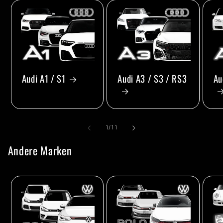
Audi A1 / S1
Audi A3 / S3 / RS3
Au
von
1
/
11
Andere Marken