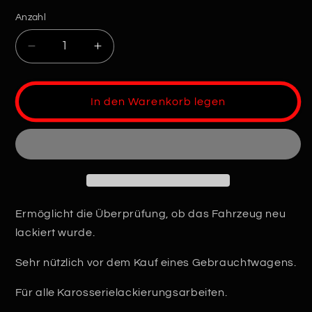
Anzahl
Anzahl
Verringere
Erhöhe
die
die
Menge
Menge
für
für
In den Warenkorb legen
Lackdickenmesser
Lackdickenmesser
für
für
Autos
Autos
Ermöglicht die Überprüfung, ob das Fahrzeug neu
lackiert wurde.
Sehr nützlich vor dem Kauf eines Gebrauchtwagens.
Für alle Karosserielackierungsarbeiten.