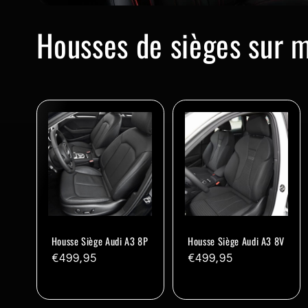
C
Housses de sièges sur 
o
l
l
e
c
Housse Siège Audi A3 8P
Housse Siège Audi A3 8V
Prix
€499,95
Prix
€499,95
t
habituel
habituel