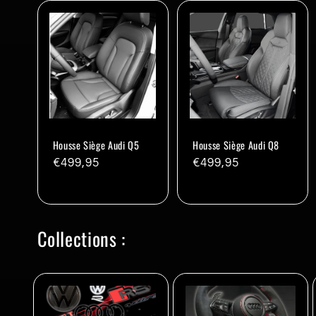
i
o
n
:
Housse Siège Audi Q5
Housse Siège Audi Q8
Prix
€499,95
Prix
€499,95
habituel
habituel
Collections :