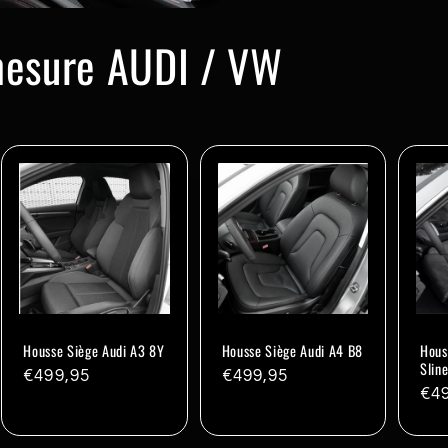
mesure AUDI / VW
Housse Siège Audi A3 8Y
Housse Siège Audi A4 B8
Hous
Slin
Prix
€499,95
Prix
€499,95
Pri
€4
habituel
habituel
hab