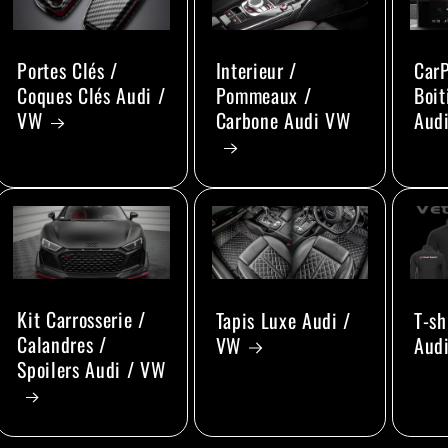
Portes Clés /
Interieur /
CarP
Coques Clés Audi /
Pommeaux /
Boit
VW
Carbone Audi VW
Aud
Kit Carrosserie /
Tapis Luxe Audi /
T-sh
Calandres /
VW
Aud
Spoilers Audi / VW