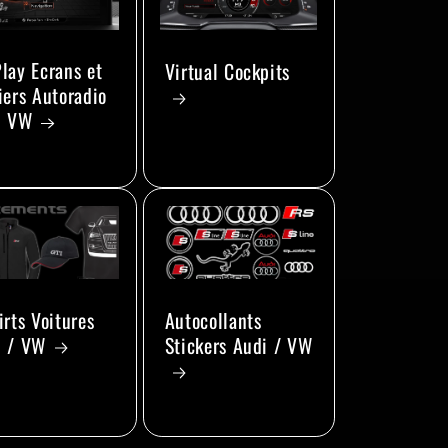
lay Ecrans et
Virtual Cockpits
iers Autoradio
i VW
irts Voitures
Autocollants
i / VW
Stickers Audi / VW