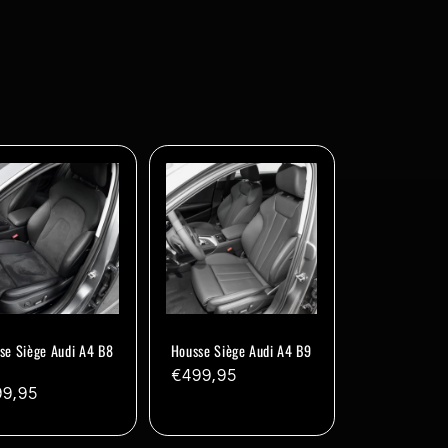
se Siège Audi A4 B8
Housse Siège Audi A4 B9
e
Prix
€499,95
x
99,95
habituel
ituel