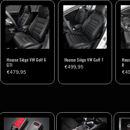
Housse Siège VW Golf 6
Housse Siège VW Golf 7
Hous
GTI
R
Prix
€499,95
Prix
€479,95
Pri
€4
habituel
habituel
hab