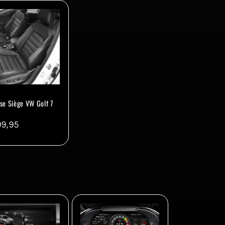
se Siège VW Golf 7
x
99,95
ituel