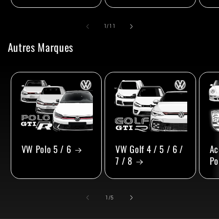
de
1
/
11
Autres Marques
VW Polo 5 / 6
VW Golf 4 / 5 / 6 /
Ac
7 / 8
Po
de
1
/
5