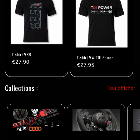
T-shirt VR6
T-shirt VW TDI Power
Prix
€27,90
Prix
€27,95
habituel
habituel
Collections :
Tout afficher