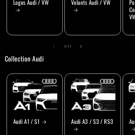
Volants Audi / VW
Po
Logos Audi / VW
Co
V
de
1
/
11
Collection Audi
Audi A1 / S1
Audi A3 / S3 / RS3
Au