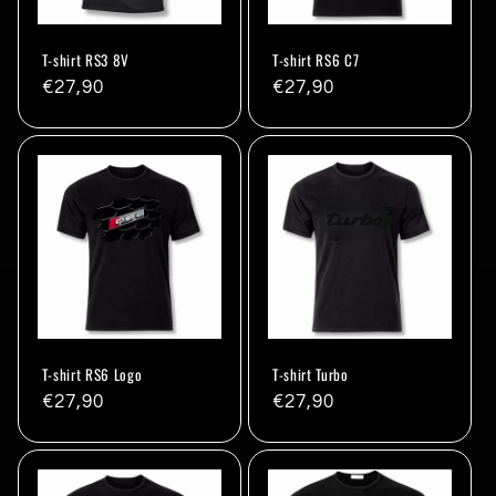
T-shirt RS3 8V
T-shirt RS6 C7
Prix
€27,90
Prix
€27,90
habituel
habituel
T-shirt RS6 Logo
T-shirt Turbo
Prix
€27,90
Prix
€27,90
habituel
habituel