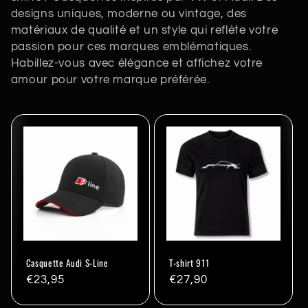
designs uniques, moderne ou vintage, des
l
matériaux de qualité et un style qui reflète votre
e
passion pour ces marques emblématiques.
Habillez-vous avec élégance et affichez votre
c
amour pour votre marque préférée.
t
i
o
n
:
Casquette Audi S-Line
T-shirt 911
Prix
€23,95
Prix
€27,90
habituel
habituel