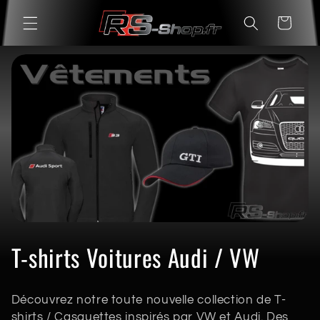
et
passer
Panier
au
contenu
C
T-shirts Voitures Audi / VW
o
Découvrez notre toute nouvelle collection de T-
l
shirts / Casquettes inspirés par VW et Audi. Des