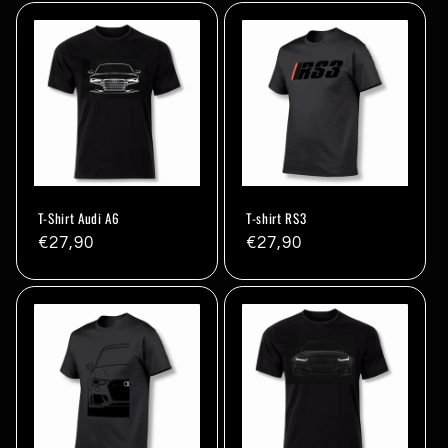
T-Shirt Audi A6
T-shirt RS3
Prix
€27,90
Prix
€27,90
habituel
habituel