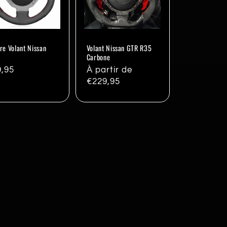
re Volant Nissan
Volant Nissan GTR R35
Carbone
x
9,95
Prix
À partir de
ituel
habituel
€229,95