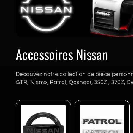
C
Accessoires Nissan
o
Decouvez notre collection de pièce personn
l
GTR, Nismo, Patrol, Qashqai, 350Z , 370Z, Ce
l
e