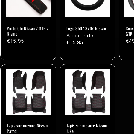
Porte Clé Nissan / GTR /
Logo 350Z 370Z Nissan
Couv
Nismo
GTR
Prix
À partir de
Prix
€15,95
Pri
€4
habituel
€15,95
habituel
hab
Tapis sur mesure Nissan
Tapis sur mesure Nissan
Patrol
Juke