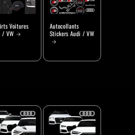
irts Voitures
Autocollants
i / VW
Stickers Audi / VW