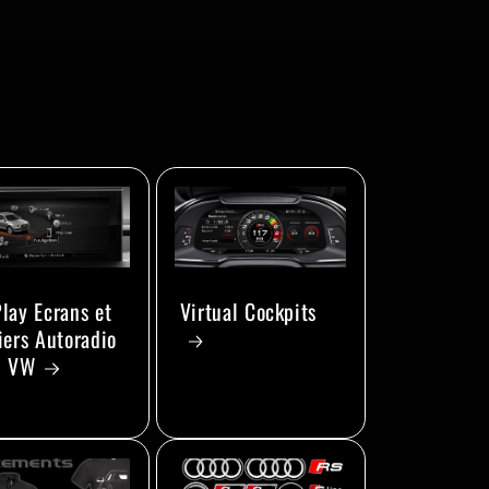
lay Ecrans et
Virtual Cockpits
iers Autoradio
i VW