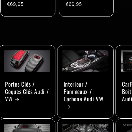
Prix
€69,95
Prix
€69,95
habituel
habituel
Portes Clés /
Interieur /
CarP
Coques Clés Audi /
Pommeaux /
Boit
VW
Carbone Audi VW
Aud