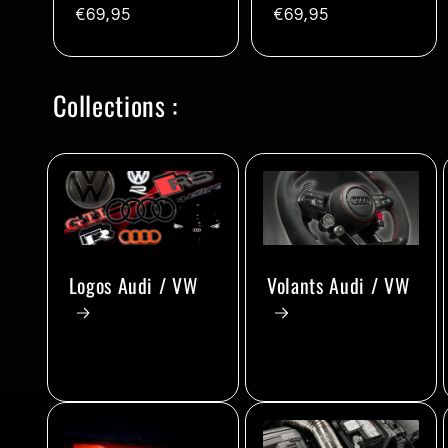
Prix
€69,95
Prix
€69,95
habituel
habituel
Collections :
Logos Audi / VW
Volants Audi / VW