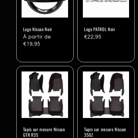
c
t
Logo Nissan Noir
Logo PATROL Noir
i
Prix
À partir de
Prix
€22,95
habituel
€19,95
habituel
o
n
:
Tapis sur mesure Nissan
Tapis sur mesure Nissan
GTR R35
350Z