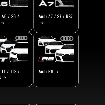
 A6 / S6 /
Audi A7 / S7 / RS7
 TT / TTS /
Audi R8
S