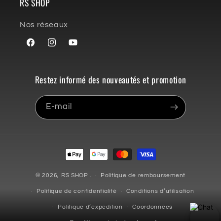
RS SHOP
Nos réseaux
Facebook
Instagram
YouTube
Restez informé des nouveautés et promotion
E-mail
Moyens
de
paiement
© 2026,
RS SHOP
.
Politique de remboursement
Politique de confidentialité
Conditions d’utilisation
Politique d’expédition
Coordonnées