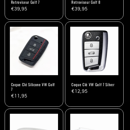
Retroviseur Golf 7
Retroviseur Golf 8
Prix
€39,95
Prix
€39,95
habituel
habituel
Coque Clé Silicone VW Golf
Coque Clé VW Golf 7 Silver
7
Prix
€12,95
Prix
€11,95
habituel
habituel