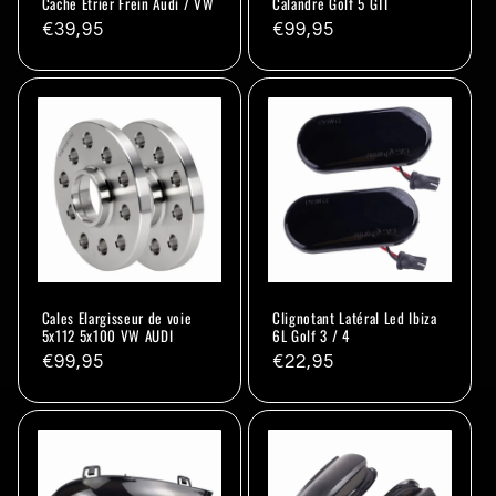
Cache Etrier Frein Audi / VW
Calandre Golf 5 GTI
Prix
€39,95
Prix
€99,95
habituel
habituel
Cales Elargisseur de voie
Clignotant Latéral Led Ibiza
5x112 5x100 VW AUDI
6L Golf 3 / 4
Prix
€99,95
Prix
€22,95
habituel
habituel