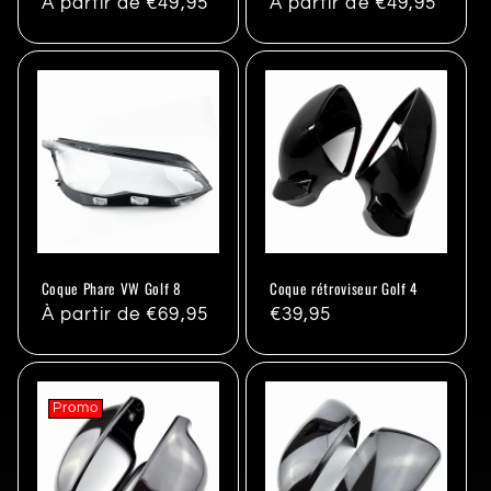
Prix
À partir de €49,95
Prix
À partir de €49,95
habituel
habituel
Coque Phare VW Golf 8
Coque rétroviseur Golf 4
Prix
À partir de €69,95
Prix
€39,95
habituel
habituel
Promo