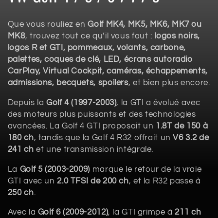
o
Que vous rouliez en
Golf MK4, MK5, MK6, MK7 ou
l
MK8
, trouvez tout ce qu’il vous faut :
logos noirs,
logos R et GTI, pommeaux, volants, carbone,
l
palettes, coques de clé, LED, écrans autoradio
e
CarPlay, Virtual Cockpit, caméras, échappements,
admissions, becquets, spoilers
, et bien plus encore.
c
Depuis la
Golf 4 (1997-2003)
, la GTI a évolué avec
t
des moteurs plus puissants et des technologies
avancées. La Golf 4 GTI proposait un
1.8T de 150 à
i
180 ch
, tandis que la Golf 4 R32 offrait un
V6 3.2 de
241 ch
et une transmission intégrale.
o
La
Golf 5 (2003-2009)
marque le retour de la vraie
n
GTI avec un
2.0 TFSI de 200 ch
, et la R32 passe à
:
250 ch
.
Avec la
Golf 6 (2009-2012)
, la GTI grimpe à
211 ch