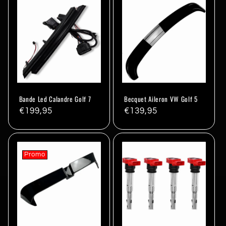
Bande Led Calandre Golf 7
Becquet Aileron VW Golf 5
Prix
€199,95
Prix
€139,95
habituel
habituel
Promo