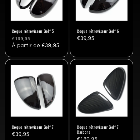
Coque rétroviseur Golf 5
Coque rétroviseur Golf 6
Prix
Promo
Prix
€39,95
€199,95
habituel
À partir de €39,95
habituel
Coque rétroviseur Golf 7
Coque rétroviseur Golf 7
Carbone
Prix
€39,95
Prix
€189,95