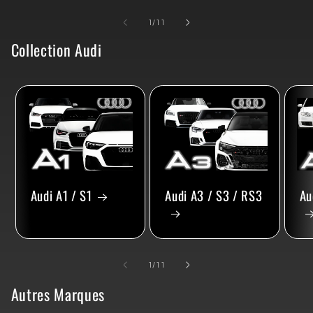
de
1
/
11
Collection Audi
Audi A1 / S1
Audi A3 / S3 / RS3
Au
de
1
/
11
Autres Marques