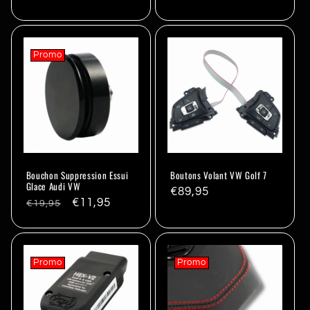
Promo
Bouchon Suppression Essui
Boutons Volant VW Golf 7
Glace Audi VW
Prix
€89,95
Prix
Promo
€11,95
€19,95
habituel
habituel
Promo
Promo