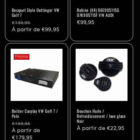
Becquet Style Oettinger VW
Bobine (X4) 06E905115G
Golf 7
07K905715F VW AUDI
Prix
Promo
Prix
€99,95
€139,95
habituel
À partir de €99,95
habituel
Promo
Boitier Carplay VW Golf 7 /
Bouchon Huile /
Polo
Refroidissement / lave glace
Noir
Prix
Promo
€199,95
Prix
À partir de €22,95
habituel
À partir de
habituel
€179,95