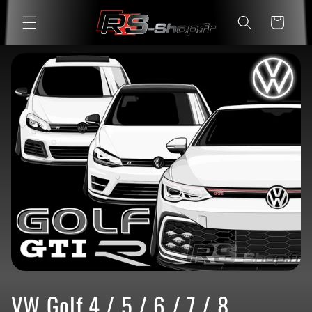
et
passer
Panier
au
contenu
C
VW Golf 4 / 5 / 6 / 7 / 8