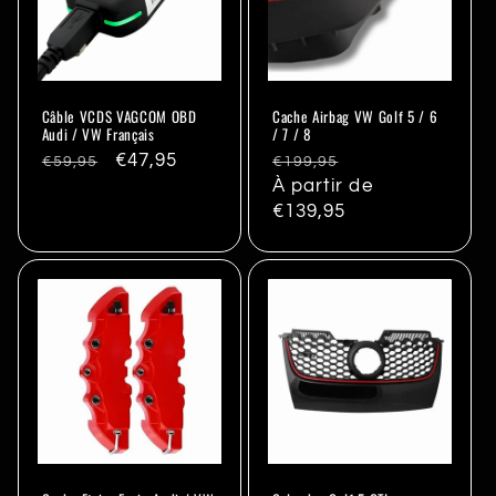
Câble VCDS VAGCOM OBD
Cache Airbag VW Golf 5 / 6
Audi / VW Français
/ 7 / 8
Prix
Promo
€47,95
Prix
Promo
€59,95
€199,95
habituel
habituel
À partir de
€139,95