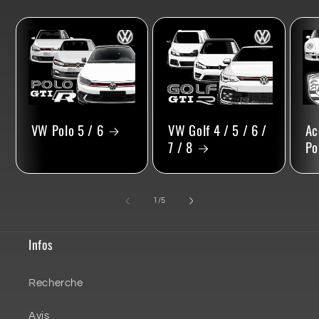
VW Polo 5 / 6
VW Golf 4 / 5 / 6 /
Ac
7 / 8
Po
de
1
/
5
Infos
Recherche
Avis