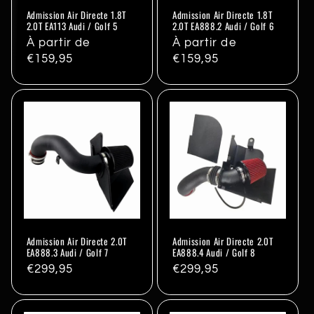
Admission Air Directe 1.8T
Admission Air Directe 1.8T
2.0T EA113 Audi / Golf 5
2.0T EA888.2 Audi / Golf 6
Prix
À partir de
Prix
À partir de
habituel
€159,95
habituel
€159,95
Admission Air Directe 2.0T
Admission Air Directe 2.0T
EA888.3 Audi / Golf 7
EA888.4 Audi / Golf 8
Prix
€299,95
Prix
€299,95
habituel
habituel