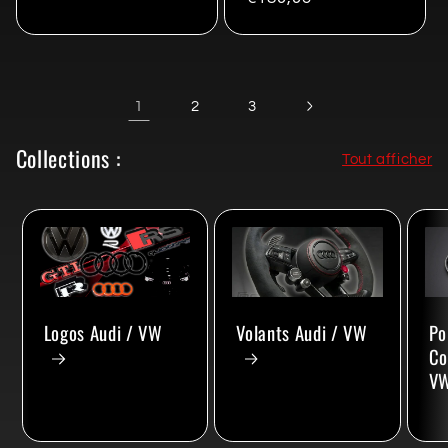
habituel
habituel
1
2
3
Collections :
Tout afficher
Volants Audi / VW
Po
Logos Audi / VW
Co
V