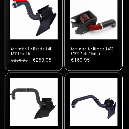
Admission Air Directe 1.4T
Admission Air Directe 1.4TSI
EA111 Golf 5
EA211 Audi / Golf 7
Prix
Promo
€259,95
Prix
€169,95
€299,95
habituel
habituel