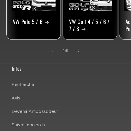
VW Polo 5 / 6
VW Golf 4 / 5 / 6 /
Ac
7 / 8
Po
de
1
/
5
Infos
Recherche
Avis
Devenir Ambassadeur
Suivre mon colis