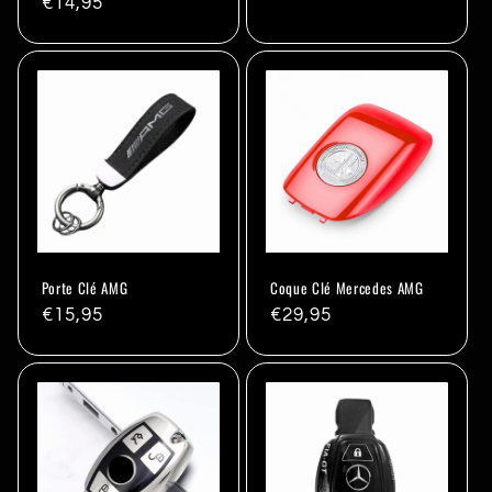
Prix
€14,95
habituel
habituel
Porte Clé AMG
Coque Clé Mercedes AMG
Prix
€15,95
Prix
€29,95
habituel
habituel