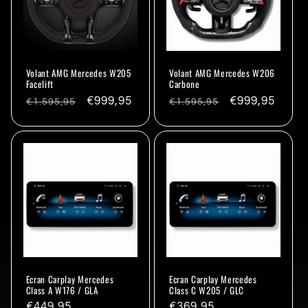
Volant AMG Mercedes W205
Volant AMG Mercedes W206
Facelift
Carbone
Prix
Promo
€999,95
Prix
Promo
€999,95
€1.595,95
€1.595,95
habituel
habituel
Ecran Carplay Mercedes
Ecran Carplay Mercedes
Class A W176 / GLA
Class C W205 / GLC
Prix
€449,95
Prix
€369,95