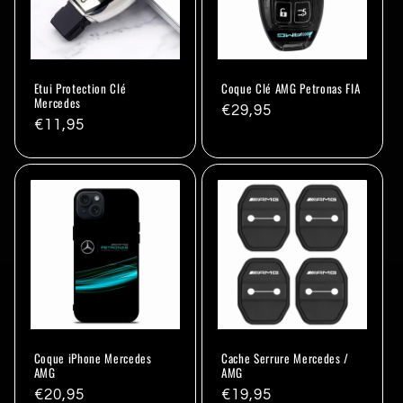
Etui Protection Clé
Coque Clé AMG Petronas FIA
Mercedes
Prix
€29,95
Prix
€11,95
habituel
habituel
Coque iPhone Mercedes
Cache Serrure Mercedes /
AMG
AMG
Prix
€20,95
Prix
€19,95