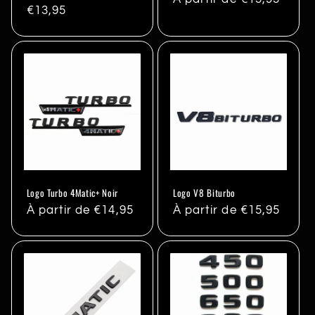
Prix
€13,95
habituel
habituel
Logo Turbo 4Matic+ Noir
Logo V8 Biturbo
Prix
À partir de €14,95
Prix
À partir de €15,95
habituel
habituel