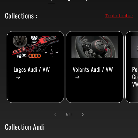
Collections :
Tout afficher
Volants Audi / VW
Po
Logos Audi / VW
Co
V
de
1
/
11
Collection Audi