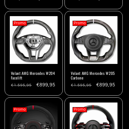
habituel
habituel
Promo
Promo
Volant AMG Mercedes W204
Volant AMG Mercedes W205
Facelift
Carbone
Prix
Promo
€899,95
Prix
Promo
€899,95
€1.595,95
€1.595,95
habituel
habituel
Promo
Promo