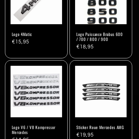
Logo 4Matic
Logo Puissance Brabus 600
/ 700 / 800 / 900
Prix
€15,95
Prix
€18,95
habituel
habituel
Logo V6 / V8 Kompressor
Sticker Roue Mercedes AMG
Mercedes
Prix
€19,95