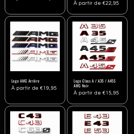
Prix
À partir de €22,95
habituel
habituel
Logo AMG Arrière
Logo Class A / A35 / A45S
AMG Noir
Prix
À partir de €19,95
Prix
À partir de €15,95
habituel
habituel