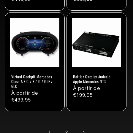
habituel
habituel
Virtual Cockpit Mercedes
Boitier Carplay Android
Class A / C / E / G / GLE /
Apple Mercedes NTG
GLC
Prix
À partir de
Prix
À partir de
habituel
€199,95
habituel
€499,95
1
2