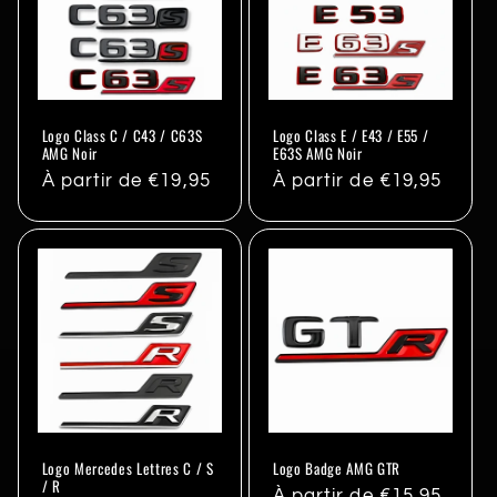
Logo Class C / C43 / C63S
Logo Class E / E43 / E55 /
AMG Noir
E63S AMG Noir
Prix
À partir de €19,95
Prix
À partir de €19,95
habituel
habituel
Logo Mercedes Lettres C / S
Logo Badge AMG GTR
/ R
Prix
À partir de €15,95