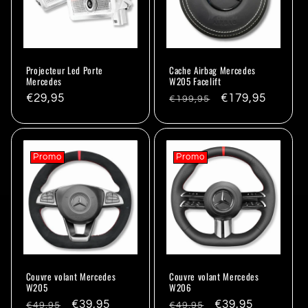
Projecteur Led Porte
Cache Airbag Mercedes
Mercedes
W205 Facelift
Prix
€29,95
Prix
Promo
€179,95
€199,95
habituel
habituel
Promo
Promo
Couvre volant Mercedes
Couvre volant Mercedes
W205
W206
Prix
Promo
€39,95
Prix
Promo
€39,95
€49,95
€49,95