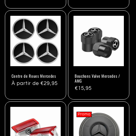
habituel
habituel
Centre de Roues Mercedes
Bouchons Valve Mercedes /
AMG
Prix
À partir de €29,95
Prix
€15,95
habituel
habituel
Promo