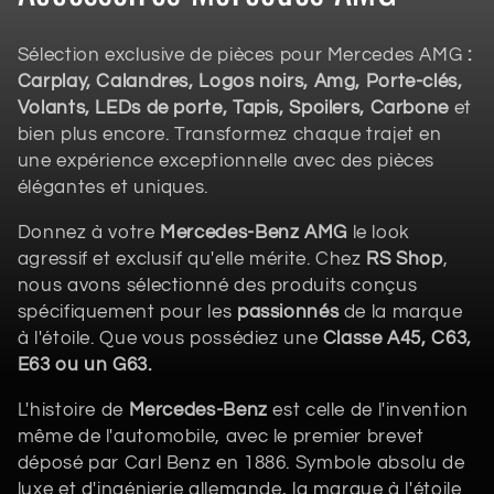
o
Sélection exclusive de pièces pour Mercedes AMG
:
l
Carplay, Calandres, Logos noirs, Amg, Porte-clés,
Volants, LEDs de porte, Tapis, Spoilers, Carbone
et
l
bien plus encore. Transformez chaque trajet en
e
une expérience exceptionnelle avec des pièces
élégantes et uniques.
c
Donnez à votre
Mercedes-Benz AMG
le look
t
agressif et exclusif qu'elle mérite. Chez
RS Shop
,
nous avons sélectionné des produits conçus
i
spécifiquement pour les
passionnés
de la marque
à l'étoile. Que vous possédiez une
Classe A45, C63,
o
E63 ou un G63.
n
L'histoire de
Mercedes-Benz
est celle de l'invention
:
même de l'automobile, avec le premier brevet
déposé par Carl Benz en 1886. Symbole absolu de
luxe et d'ingénierie allemande, la marque à l'étoile