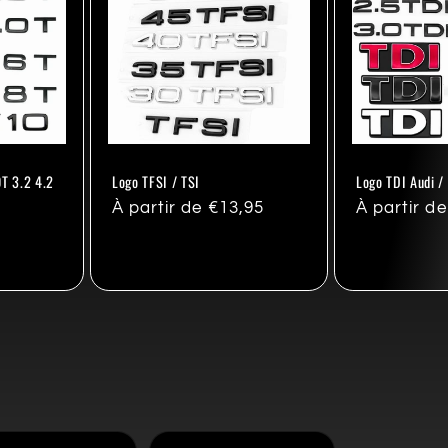
0T 3.2 4.2
Logo TFSI / TSI
Logo TDI Audi /
Prix
À partir de €13,95
Prix
À partir d
habituel
habituel