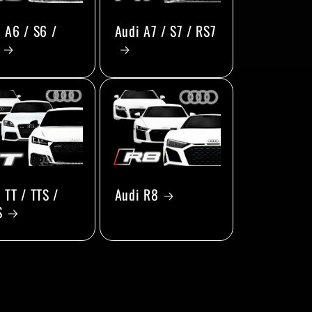
 A6 / S6 /
Audi A7 / S7 / RS7
 TT / TTS /
Audi R8
S