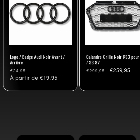
Logo / Badge Audi Noir Avant /
Calandre Grille Noir RS3 pour
Arrière
/ S3 8V
Prix
Promo
Prix
Promo
€259,95
€24,95
€299,95
habituel
À partir de €19,95
habituel