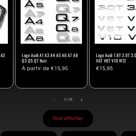
 A3
Logo Audi A1 A3 A4 A5 A6 A7 A8
Logo Audi 1.8T 2.0T 3.
Q3 Q5 Q7 Noir
V6T V8T V10 W12
Prix
À partir de €15,95
Prix
€15,95
habituel
habituel
de
1
/
16
Tout afficher