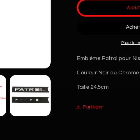
de
de
Ajout
Logo
Logo
PATROL
PATROL
Noir
Noir
Plus de 
Emblème Patrol pour Ni
Couleur Noir ou Chrome
Taille 24.5cm
Partager