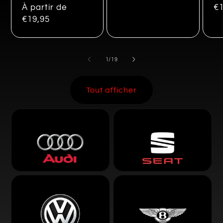
habituel
À partir de
habituel
ha
€1
€19,95
de
1
/
19
Tout afficher