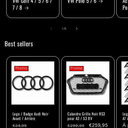
VW Golf 4 / 5 / 6 /
VW Polo 5 / 6
Ac
7 / 8
Po
de
1
/
5
Best sellers
Promo
Promo
Logo / Badge Audi Noir
Calandre Grille Noir RS3
Log
Avant / Arrière
pour A3 / S3 8V
A7 
Prix
Promo
Prix
Promo
€259,95
Pr
À 
€24,95
€299,95