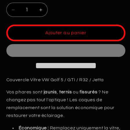
Réduire
Augmenter
la
la
quantité
quantité
de
de
Ajouter au panier
Coque
Coque
Phare
Phare
VW
VW
Golf
Golf
5
5
Couvercle Vitre VW Golf 5 / GTI / R32 / Jetta
Vos phares sont
jaunis
,
ternis
ou
fissurés
? Ne
changez pas tout l'optique ! Les coques de
remplacement sont la solution économique pour
restaurer votre éclairage.
Économique :
Remplacez uniquement la vitre,