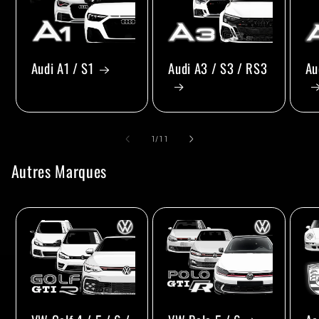
Audi A1 / S1
Audi A3 / S3 / RS3
Au
de
1
/
11
Autres Marques