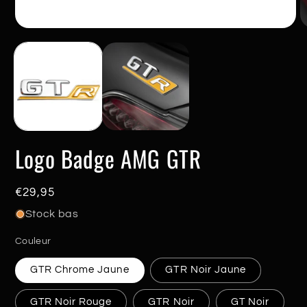
Ouvrir
O
le
le
média
m
1
2
dans
d
une
u
fenêtre
f
modale
m
Logo Badge AMG GTR
Prix
€29,95
habituel
Stock bas
Couleur
GTR Chrome Jaune
GTR Noir Jaune
GTR Noir Rouge
GTR Noir
GT Noir