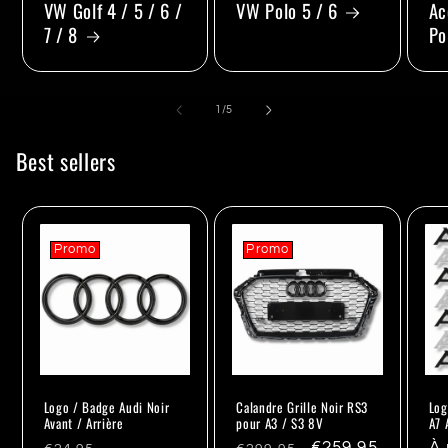
VW Golf 4 / 5 / 6 /
VW Polo 5 / 6
Ac
7 / 8
Po
de
1
/
5
Best sellers
Promo
Promo
Logo / Badge Audi Noir
Calandre Grille Noir RS3
Log
Avant / Arrière
pour A3 / S3 8V
A7 