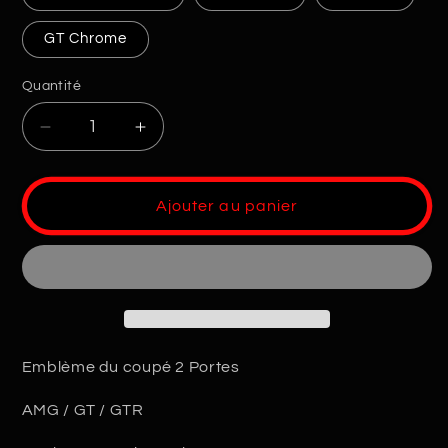
GT Chrome
Quantité
Quantité
Réduire
Augmenter
la
la
quantité
quantité
de
de
Ajouter au panier
Logo
Logo
Badge
Badge
AMG
AMG
GTR
GTR
Emblème du coupé 2 Portes
AMG / GT / GTR