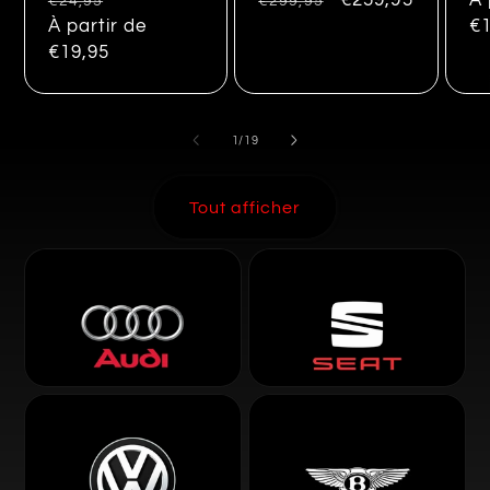
Prix
Promo
Prix
Promo
€259,95
Pr
À 
€24,95
€299,95
habituel
À partir de
habituel
ha
€1
€19,95
de
1
/
19
Tout afficher