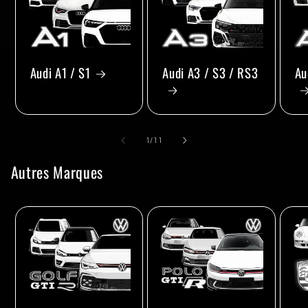
Audi A1 / S1
Audi A3 / S3 / RS3
Au
de
1
/
11
Autres Marques