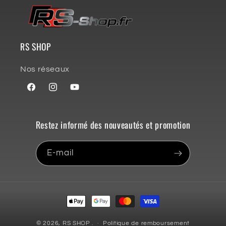
RS SHOP
Nos réseaux
Facebook
Instagram
YouTube
Restez informé des nouveautés et promotion
E-mail
Moyens
de
paiement
© 2026,
RS SHOP
.
Politique de remboursement