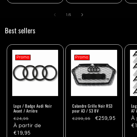
de
1
/
5
Best sellers
Promo
Promo
Logo / Badge Audi Noir
Calandre Grille Noir RS3
Log
Avant / Arrière
pour A3 / S3 8V
A7 
Prix
Promo
Prix
Promo
€259,95
Pr
À 
€24,95
€299,95
habituel
À partir de
habituel
ha
€1
€19,95