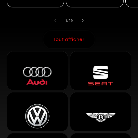
de
1
/
19
Tout afficher