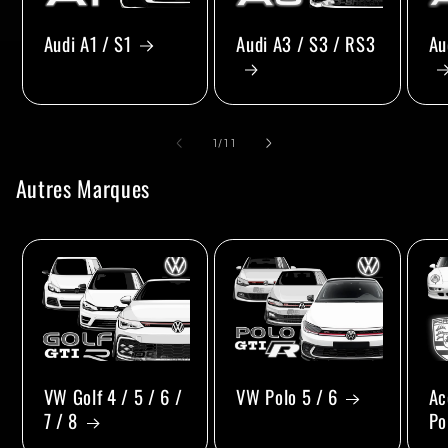
Audi A1 / S1
Audi A3 / S3 / RS3
Au
de
1
/
11
Autres Marques
VW Golf 4 / 5 / 6 /
VW Polo 5 / 6
Ac
7 / 8
Po