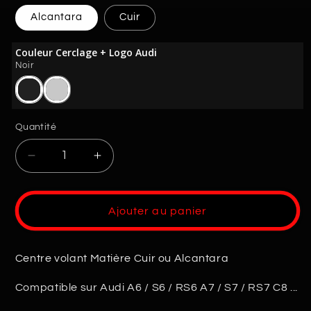
Alcantara
Cuir
Couleur Cerclage + Logo Audi
Noir
Quantité
Quantité
Réduire
Augmenter
la
la
quantité
quantité
de
de
Ajouter au panier
Cache
Cache
Airbag
Airbag
Audi
Audi
Centre volant Matière Cuir ou Alcantara
A6
A6
C8
C8
Compatible sur Audi A6 / S6 / RS6 A7 / S7 / RS7 C8 ...