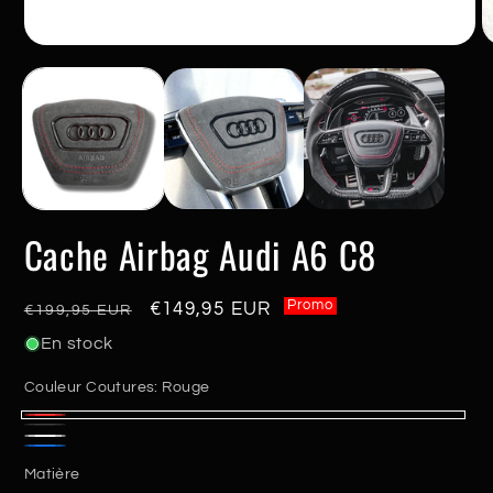
Ouvrir
O
le
le
média
m
1
2
dans
d
une
u
fenêtre
f
modale
m
Cache Airbag Audi A6 C8
Promo
Prix
Promo
€149,95 EUR
€199,95 EUR
habituel
En stock
Couleur Coutures:
Rouge
Rouge
Noir
Blanc
Bleu
Matière