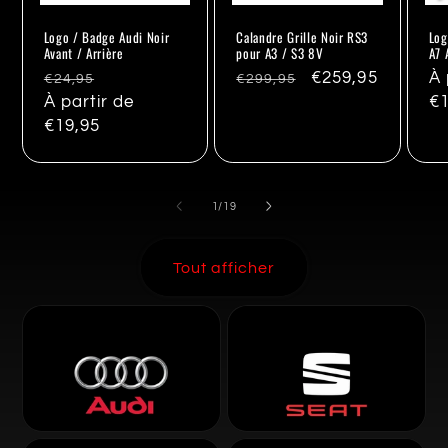
Logo / Badge Audi Noir
Calandre Grille Noir RS3
Log
Avant / Arrière
pour A3 / S3 8V
A7 
Prix
Promo
Prix
Promo
€259,95
Pr
À 
€24,95
€299,95
habituel
À partir de
habituel
ha
€1
€19,95
de
1
/
19
Tout afficher