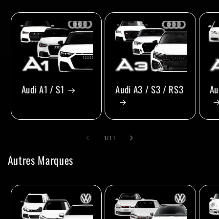
Audi A1 / S1
Audi A3 / S3 / RS3
Au
de
1
/
11
Autres Marques