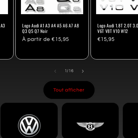
 A3
Logo Audi A1 A3 A4 A5 A6 A7 A8
Logo Audi 1.8T 2.0T 3.
Q3 Q5 Q7 Noir
V6T V8T V10 W12
Prix
À partir de €15,95
Prix
€15,95
habituel
habituel
de
1
/
16
Tout afficher