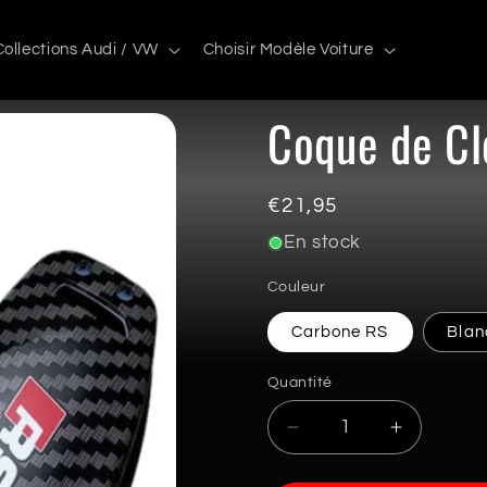
Collections Audi / VW
Choisir Modèle Voiture
Coque de Cl
Prix
€21,95
habituel
En stock
Couleur
Carbone RS
Blan
Quantité
Quantité
Réduire
Augmente
la
la
quantité
quantité