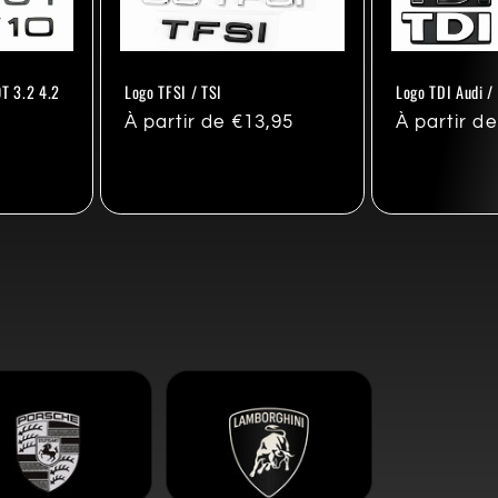
0T 3.2 4.2
Logo TFSI / TSI
Logo TDI Audi /
Prix
À partir de €13,95
Prix
À partir d
habituel
habituel