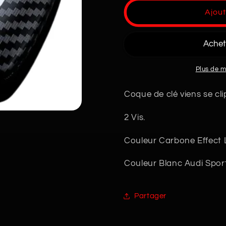
de
de
Ajout
Coque
Coque
de
de
Clé
Clé
Audi
Audi
RS
RS
Plus de 
Coque de clé viens se cli
2 Vis.
Couleur Carbone Effect
Couleur Blanc Audi Spor
Partager