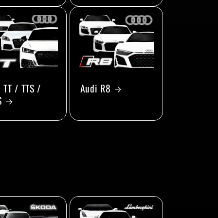
 TT / TTS /
Audi R8
S