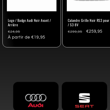
Logo / Badge Audi Noir Avant /
Calandre Grille Noir RS3 pour
Arrière
/ S3 8V
Prix
Promo
Prix
Promo
€259,95
€24,95
€299,95
habituel
À partir de €19,95
habituel