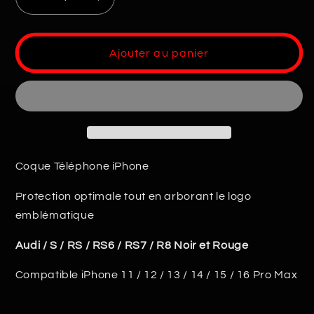
Réduire
Augmenter
la
la
quantité
quantité
de
de
Ajouter au panier
Coque
Coque
iPhone
iPhone
Audi
Audi
Coque Téléphone iPhone
Protection optimale tout en arborant le logo
emblématique
Audi / S / RS / RS6 / RS7 / R8 Noir et Rouge
Compatible iPhone 11 / 12 / 13 / 14 / 15 / 16 Pro Max