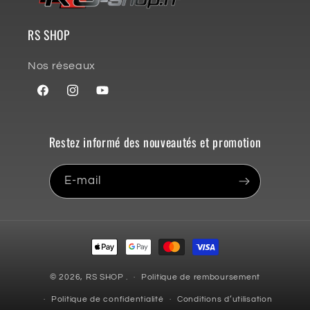
RS SHOP
Nos réseaux
Facebook
Instagram
YouTube
Restez informé des nouveautés et promotion
E-mail
Moyens
de
paiement
© 2026,
RS SHOP
.
Politique de remboursement
Politique de confidentialité
Conditions d’utilisation