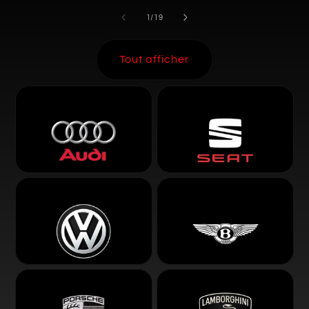
de
1
/
19
Tout afficher