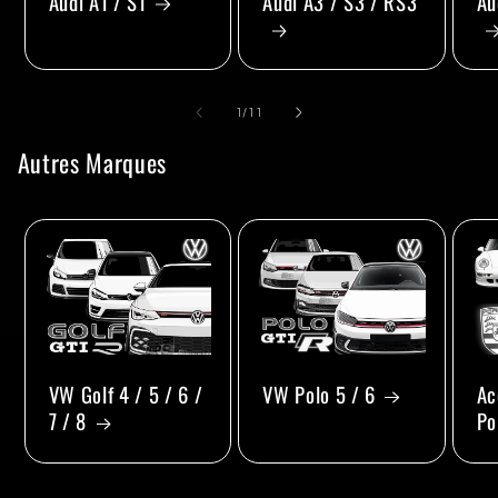
Audi A1 / S1
Audi A3 / S3 / RS3
Au
de
1
/
11
Autres Marques
VW Golf 4 / 5 / 6 /
VW Polo 5 / 6
Ac
7 / 8
Po