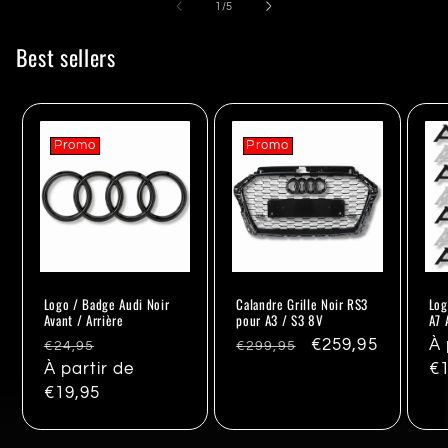
de
1
/
5
Best sellers
Promo
Promo
Logo / Badge Audi Noir
Calandre Grille Noir RS3
Log
Avant / Arrière
pour A3 / S3 8V
A7 
Prix
Promo
Prix
Promo
€259,95
Pr
À 
€24,95
€299,95
habituel
À partir de
habituel
ha
€1
€19,95