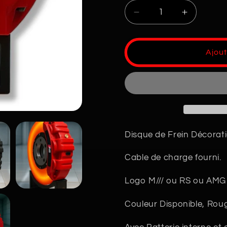
Réduire
Augmente
la
la
quantité
quantité
de
de
Ajout
Disque
Disque
de
de
Frein
Frein
Déco
Déco
LED
LED
Disque de Frein Décorat
Cable de charge fourni.
Logo M/// ou RS ou AMG
Couleur Disponible, Roug