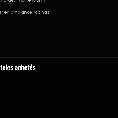
hargeur filaire fourni.
ur en ambiance racing !
ticles achetés