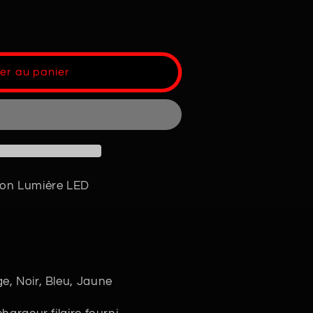
r
er au panier
ion Lumière LED
e, Noir, Bleu, Jaune