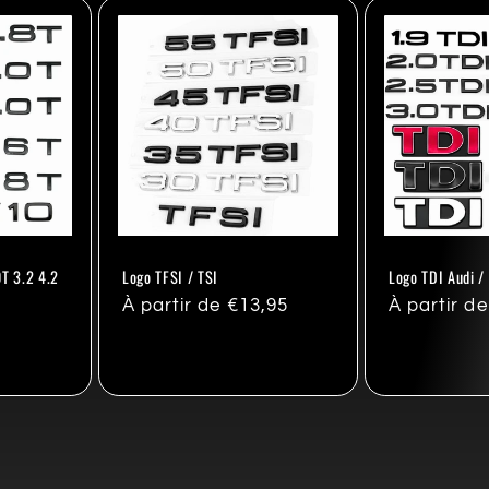
0T 3.2 4.2
Logo TFSI / TSI
Logo TDI Audi /
Prix
À partir de €13,95
Prix
À partir d
habituel
habituel