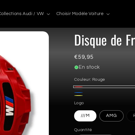
Collections Audi / VW
Choisir Modèle Voiture
Disque de F
Prix
€59,95
habituel
En stock
Couleur:
Rouge
Rouge
Noir
Bleu
Jaune
Logo
///M
AMG
Quantité
Quantité