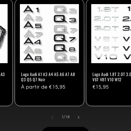
 A3
Logo Audi A1 A3 A4 A5 A6 A7 A8
Logo Audi 1.8T 2.0T 3.
Q3 Q5 Q7 Noir
V6T V8T V10 W12
Prix
À partir de €15,95
Prix
€15,95
habituel
habituel
de
1
/
16