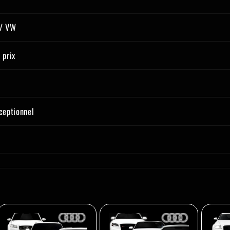
 / VW
 prix
xceptionnel