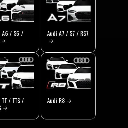
 A6 / S6 /
Audi A7 / S7 / RS7
 TT / TTS /
Audi R8
S