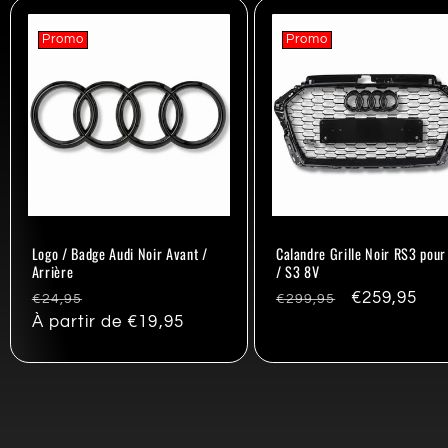
Promo
Promo
Logo / Badge Audi Noir Avant /
Calandre Grille Noir RS3 pour
Arrière
/ S3 8V
Prix
Promo
Prix
Promo
€259,95
€24,95
€299,95
habituel
À partir de €19,95
habituel