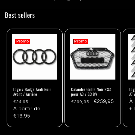
Best sellers
Promo
Promo
Logo / Badge Audi Noir
Calandre Grille Noir RS3
Log
Avant / Arrière
pour A3 / S3 8V
A7 
Prix
Promo
Prix
Promo
€259,95
Pr
À 
€24,95
€299,95
habituel
À partir de
habituel
ha
€1
€19,95