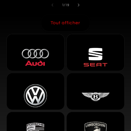
de
1
/
19
Tout afficher