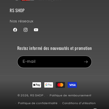
RS SHOP
Nos réseaux
Facebook
Instagram
YouTube
Restez informé des nouveautés et promotion
E-mail
Moyens
de
paiement
© 2026,
RS SHOP
.
Politique de remboursement
Politique de confidentialité
Conditions d’utilisation