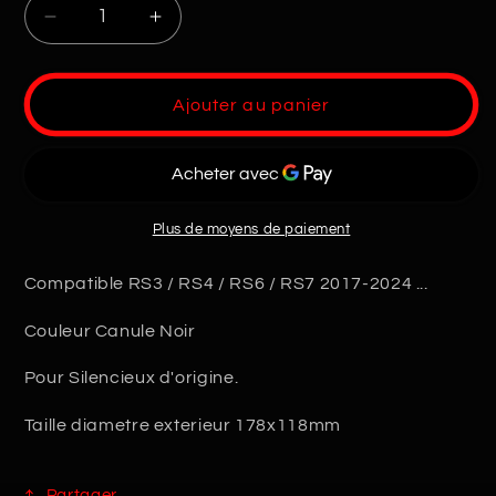
Réduire
Augmenter
la
la
quantité
quantité
de
de
Ajouter au panier
Embouts
Embouts
echappement
echappement
RS3
RS3
Noir
Noir
Plus de moyens de paiement
Compatible RS3 / RS4 / RS6 / RS7 2017-2024 ...
Couleur Canule Noir
Pour Silencieux d'origine.
Taille diametre exterieur 178x118mm
Partager