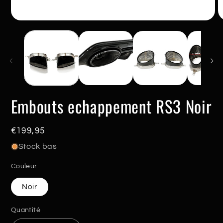
Ouvrir
O
le
le
média
m
1
2
dans
d
une
u
fenêtre
f
modale
m
Embouts echappement RS3 Noir
Prix
€199,95
habituel
Stock bas
Couleur
Noir
Quantité
Quantité