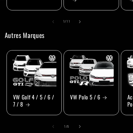
de
1
/
11
Autres Marques
VW Golf 4 / 5 / 6 /
VW Polo 5 / 6
Ac
7 / 8
Po
de
1
/
5