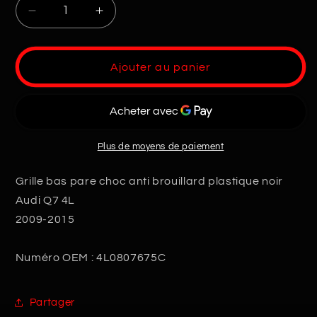
Réduire
Augmenter
la
la
quantité
quantité
de
de
Ajouter au panier
Grille
Grille
Anti
Anti
Brouillard
Brouillard
Q7
Q7
S-
S-
Plus de moyens de paiement
line
line
Grille bas pare choc anti brouillard plastique noir
Audi Q7 4L
2009-2015
Numéro OEM : 4L0807675C
Partager