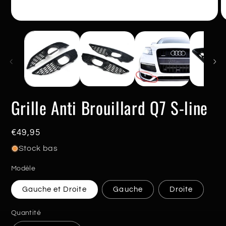
Ouvrir
O
le
le
média
m
1
2
dans
d
une
u
fenêtre
f
modale
m
Grille Anti Brouillard Q7 S-line
Prix
€49,95
habituel
Stock bas
Modèle
Gauche et Droite
Gauche
Droite
Quantité
Quantité