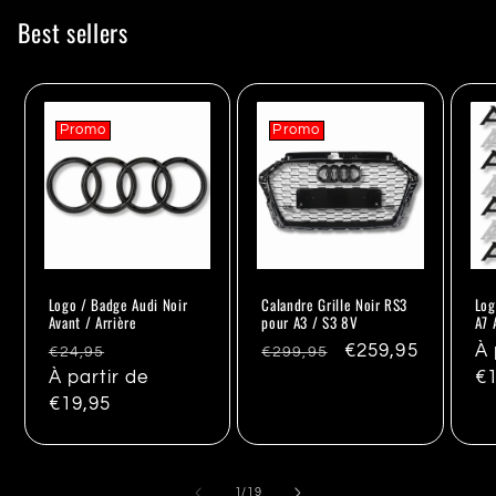
Best sellers
Promo
Promo
Logo / Badge Audi Noir
Calandre Grille Noir RS3
Log
Avant / Arrière
pour A3 / S3 8V
A7 
Prix
Promo
Prix
Promo
€259,95
Pr
À 
€24,95
€299,95
habituel
À partir de
habituel
ha
€1
€19,95
de
1
/
19