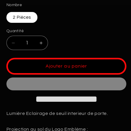
Nombre
2 Pièces
Quantité
Quantité
Réduire
Augmenter
la
la
quantité
quantité
de
de
Ajouter au panier
Projecteur
Projecteur
Led
Led
Porte
Porte
Renault
Renault
Lumière Eclairage de seuil interieur de porte.
Projection au sol du Logo Emblème :