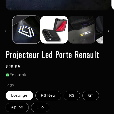
Ouvrir
O
le
le
média
m
1
2
dans
d
une
u
fenêtre
f
modale
m
Projecteur Led Porte Renault
Prix
€29,95
habituel
En stock
Logo
Losange
RS New
RS
GT
Apline
Clio