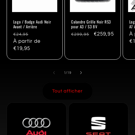
Logo / Badge Audi Noir
Calandre Grille Noir RS3
Log
Avant / Arrière
pour A3 / S3 8V
A7 
Prix
Promo
Prix
Promo
€259,95
Pr
À 
€24,95
€299,95
habituel
À partir de
habituel
ha
€1
€19,95
de
1
/
19
Tout afficher