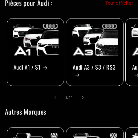
Pièces pour Audi :
Tout afficher
Audi A1 / S1
Audi A3 / S3 / RS3
Au
de
1
/
11
Autres Marques