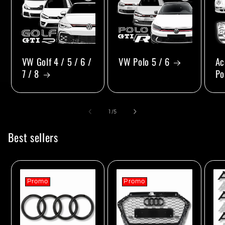
VW Golf 4 / 5 / 6 /
VW Polo 5 / 6
Ac
7 / 8
Po
de
1
/
5
Best sellers
Promo
Promo