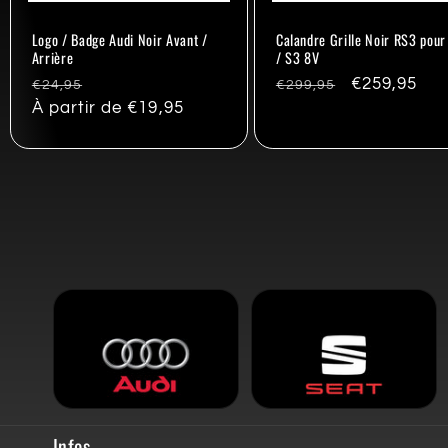
Logo / Badge Audi Noir Avant /
Calandre Grille Noir RS3 pour
Arrière
/ S3 8V
Prix
Promo
Prix
Promo
€259,95
€24,95
€299,95
habituel
À partir de €19,95
habituel
Infos