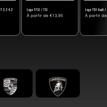
0T 3.2 4.2
Logo TFSI / TSI
Logo TDI Audi /
Prix
À partir de €13,95
Prix
À partir d
habituel
habituel