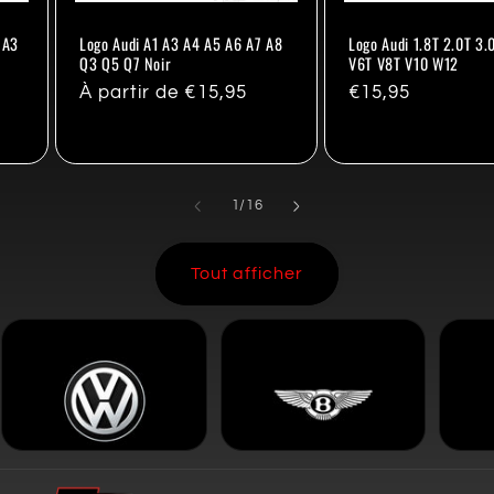
 A3
Logo Audi A1 A3 A4 A5 A6 A7 A8
Logo Audi 1.8T 2.0T 3.
Q3 Q5 Q7 Noir
V6T V8T V10 W12
Prix
À partir de €15,95
Prix
€15,95
habituel
habituel
de
1
/
16
Tout afficher