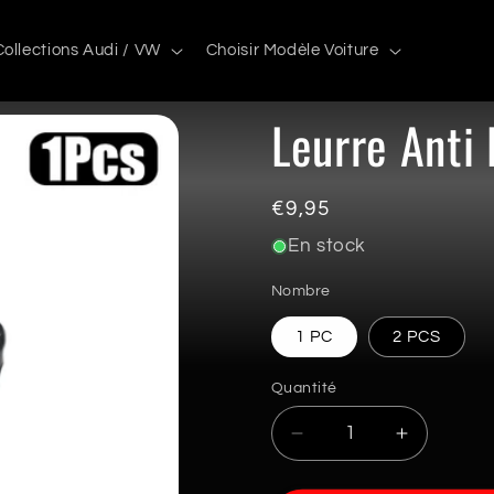
Collections Audi / VW
Choisir Modèle Voiture
Leurre Anti 
Prix
€9,95
habituel
En stock
Nombre
1 PC
2 PCS
Quantité
Quantité
Réduire
Augmente
la
la
quantité
quantité