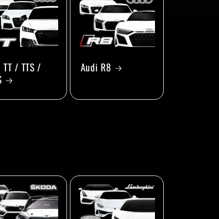
 TT / TTS /
Audi R8
S