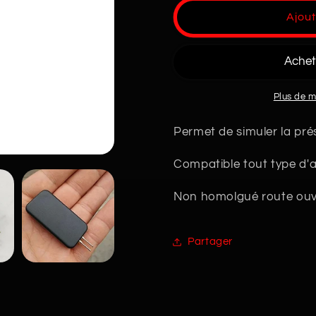
de
de
Ajout
Leurre
Leurre
Anti
Anti
Erreur
Erreur
Airbag
Airbag
Universel
Universel
Plus de 
Permet de simuler la pr
Compatible tout type d'
Non homolgué route ouv
Partager