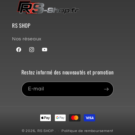
RS SHOP
Nos réseaux
Facebook
Instagram
YouTube
Restez informé des nouveautés et promotion
E-mail
Moyens
de
paiement
© 2026,
RS SHOP
.
Politique de remboursement