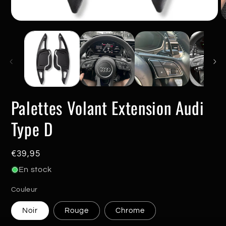
Ouvrir
O
le
le
média
m
1
2
dans
d
une
u
fenêtre
f
modale
m
Palettes Volant Extension Audi
Type D
Prix
€39,95
habituel
En stock
Couleur
Noir
Rouge
Chrome