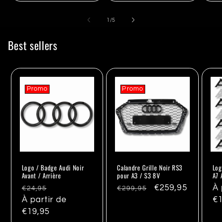
de
1
/
5
Best sellers
Promo
Promo
Logo / Badge Audi Noir
Calandre Grille Noir RS3
Log
Avant / Arrière
pour A3 / S3 8V
A7 
Prix
Promo
Prix
Promo
€259,95
Pr
À 
€24,95
€299,95
habituel
À partir de
habituel
ha
€1
€19,95