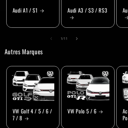
Audi A1 / S1
Audi A3 / S3 / RS3
Au
de
1
/
11
Autres Marques
VW Golf 4 / 5 / 6 /
VW Polo 5 / 6
Ac
7 / 8
Po