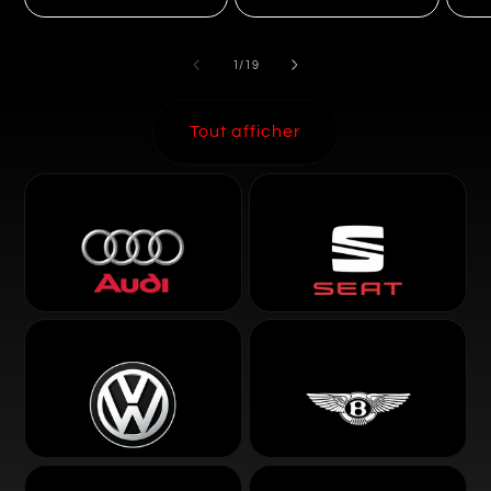
de
1
/
19
Tout afficher