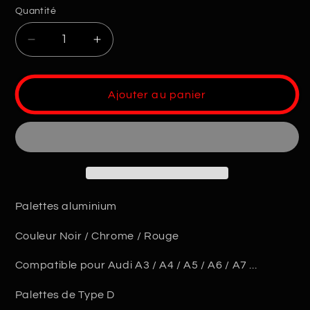
Quantité
Quantité
Réduire
Augmenter
la
la
quantité
quantité
de
de
Ajouter au panier
Palettes
Palettes
Volant
Volant
Extension
Extension
Audi
Audi
Type
Type
D
D
Palettes aluminium
Couleur Noir / Chrome / Rouge
Compatible pour Audi A3 / A4 / A5 / A6 / A7 ...
Palettes de Type D