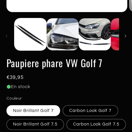
Ouvrir
O
le
le
média
m
1
2
dans
d
une
u
fenêtre
f
modale
m
Paupiere phare VW Golf 7
Prix
€39,95
habituel
En stock
Couleur
Noir Brillant Golf 7
Carbon Look Golf 7
Noir Brillant Golf 7.5
Carbon Look Golf 7.5