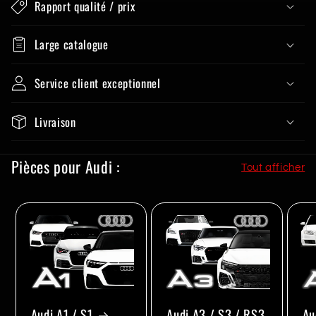
Rapport qualité / prix
Large catalogue
Service client exceptionnel
Livraison
Pièces pour Audi :
Tout afficher
Audi A1 / S1
Audi A3 / S3 / RS3
Au