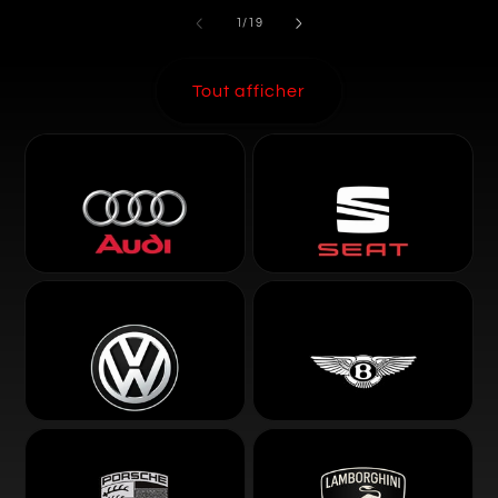
de
1
/
19
Tout afficher