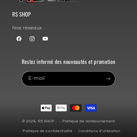
RS SHOP
Nos réseaux
Facebook
Instagram
YouTube
Restez informé des nouveautés et promotion
E-mail
Moyens
de
paiement
© 2026,
RS SHOP
.
Politique de remboursement
Politique de confidentialité
Conditions d’utilisation