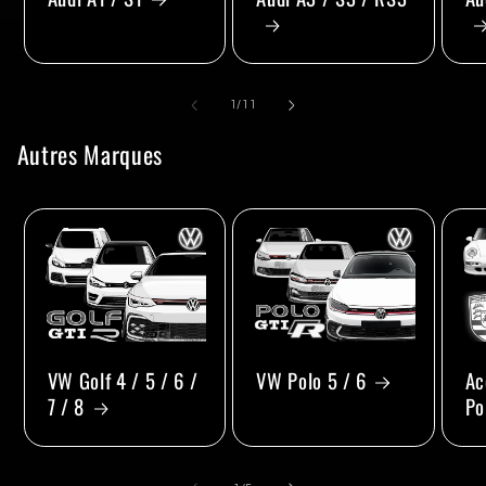
de
1
/
11
Autres Marques
VW Golf 4 / 5 / 6 /
VW Polo 5 / 6
Ac
7 / 8
Po