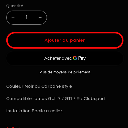
Quantité
Quantité
Réduire
Augmenter
la
la
quantité
quantité
de
de
Ajouter au panier
Paupiere
Paupiere
phare
phare
VW
VW
Golf
Golf
7
7
Plus de moyens de paiement
Couleur Noir ou Carbone style
Compatible toutes Golf 7 / GTI / R / Clubsport
Installation Facile a coller.