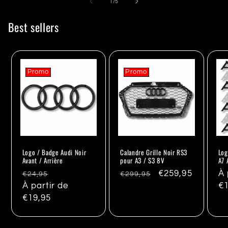
de
1
/
5
Best sellers
Promo
Promo
Logo / Badge Audi Noir
Calandre Grille Noir RS3
Log
Avant / Arrière
pour A3 / S3 8V
A7 
Prix
Promo
Prix
Promo
€259,95
Pr
À 
€24,95
€299,95
habituel
À partir de
habituel
ha
€1
€19,95