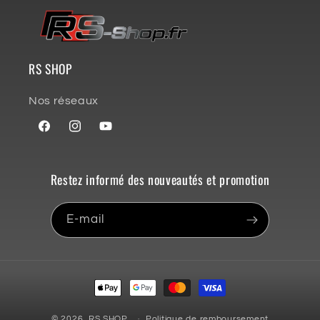
RS SHOP
Nos réseaux
Facebook
Instagram
YouTube
Restez informé des nouveautés et promotion
E-mail
Moyens
de
paiement
© 2026,
RS SHOP
.
Politique de remboursement