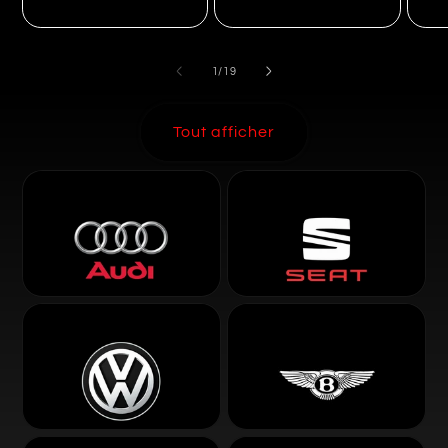
de
1
/
19
Tout afficher