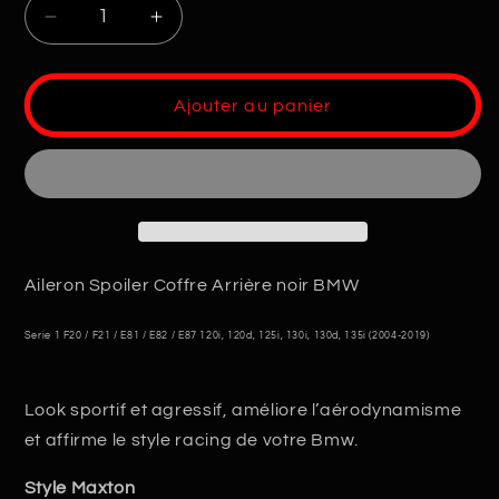
Réduire
Augmenter
la
la
quantité
quantité
de
de
Ajouter au panier
Spoiler
Spoiler
Bmw
Bmw
Serie
Serie
1
1
Aileron Spoiler Coffre Arrière noir BMW
Serie 1 F20 / F21 / E81 / E82 / E87 120i, 120d, 125i, 130i, 130d, 135i (2004-2019)
Look sportif et agressif, améliore l’aérodynamisme
et affirme le style racing de votre Bmw.
Style Maxton