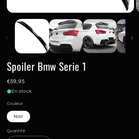
Ouvrir
O
le
le
média
m
1
2
dans
d
une
u
fenêtre
f
modale
m
Spoiler Bmw Serie 1
Prix
€59,95
habituel
En stock
Couleur
Noir
Quantité
Quantité