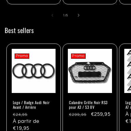
de
1
/
5
Best sellers
Promo
Promo
Logo / Badge Audi Noir
Calandre Grille Noir RS3
Log
Avant / Arrière
pour A3 / S3 8V
A7 
Prix
Promo
Prix
Promo
€259,95
Pr
À 
€24,95
€299,95
habituel
À partir de
habituel
ha
€1
€19,95