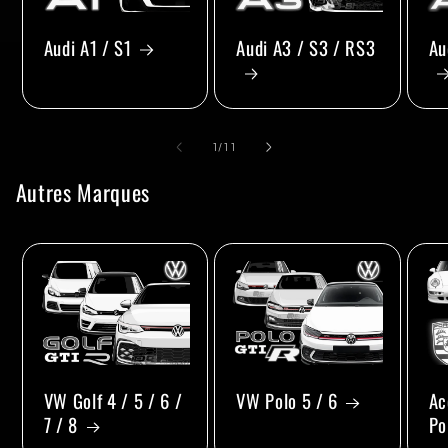
Audi A1 / S1
Audi A3 / S3 / RS3
Au
de
1
/
11
Autres Marques
VW Golf 4 / 5 / 6 /
VW Polo 5 / 6
Ac
7 / 8
Po