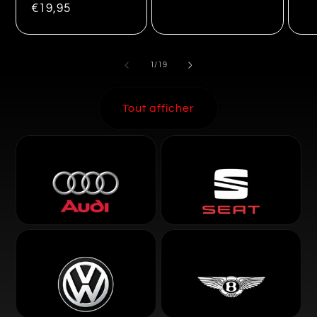
€19,95
de
1
/
19
Tout afficher