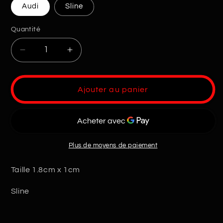
Audi
Sline
Quantité
Quantité
Réduire
Augmenter
la
la
quantité
quantité
de
de
Ajouter au panier
Sticker
Sticker
Audi
Audi
X10
X10
Plus de moyens de paiement
Taille 1.8cm x 1cm
Sline