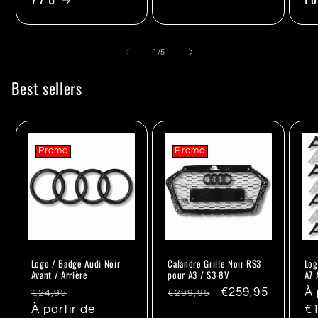
de
1
/
5
Best sellers
Promo
Promo
Logo / Badge Audi Noir
Calandre Grille Noir RS3
Log
Avant / Arrière
pour A3 / S3 8V
A7 
Prix
Promo
Prix
Promo
€259,95
Pr
À 
€24,95
€299,95
habituel
À partir de
habituel
ha
€1