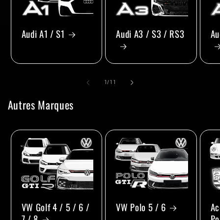
Audi A1 / S1
Audi A3 / S3 / RS3
Au
de
1
/
11
Autres Marques
VW Golf 4 / 5 / 6 /
VW Polo 5 / 6
Ac
7 / 8
Po