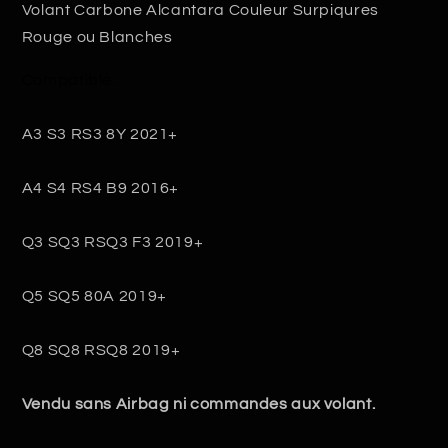
Carbone
Carbone
Volant Carbone Alcantara Couleur Surpiqures
B9.5
B9.5
Rouge ou Blanches
Compatible :
A3 S3 RS3 8Y 2021+
A4 S4 RS4 B9 2016+
Q3 SQ3 RSQ3 F3 2019+
Q5 SQ5 80A 2019+
Q8 SQ8 RSQ8 2019+
Vendu sans Airbag ni commandes aux volant.