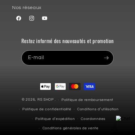
Nos réseaux
Facebook
Instagram
YouTube
Restez informé des nouveautés et promotion
E-mail
Moyens
de
paiement
© 2026,
RS SHOP
.
Politique de remboursement
Politique de confidentialité
Conditions d’utilisation
Politique d’expédition
Coordonnées
Conditions générales de vente