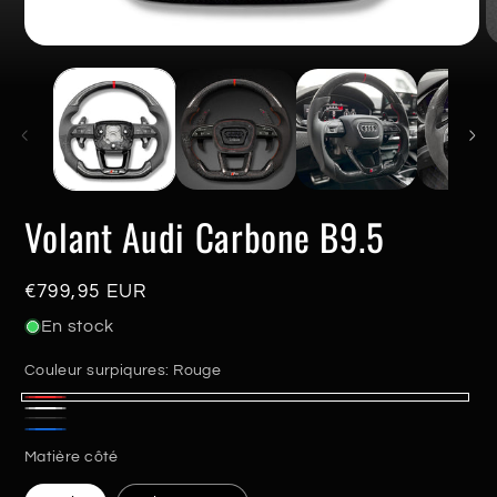
Ouvrir
O
le
le
média
m
1
2
dans
d
une
u
fenêtre
f
modale
m
Volant Audi Carbone B9.5
Prix
€799,95 EUR
habituel
En stock
Couleur surpiqures:
Rouge
Rouge
Blanc
Noir
Bleu
Matière côté