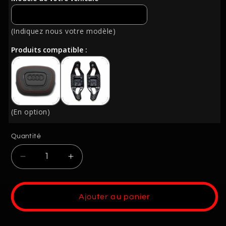
(Indiquez nous votre modèle)
Produits compatible :
(En option)
Quantité
Quantité
Réduire
Augmenter
la
la
quantité
quantité
de
de
Ajouter au panier
Volant
Volant
Audi
Audi