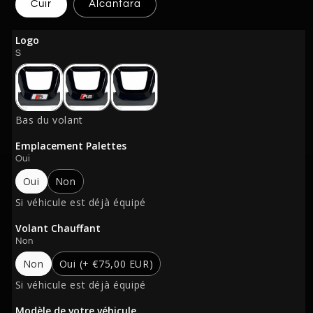
Cuir
Alcantara
Logo
S
Bas du volant
Emplacement Palettes
Oui
Oui
Non
Si véhicule est déjà équipé
Volant Chauffant
Non
Non
Oui
(+ €75,00 EUR)
Si véhicule est déjà équipé
Modèle de votre véhicule