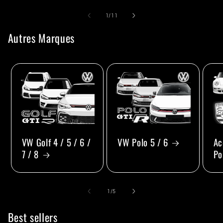
de
1
/
11
Autres Marques
VW Golf 4 / 5 / 6 /
VW Polo 5 / 6
Ac
7 / 8
Po
de
1
/
5
Best sellers