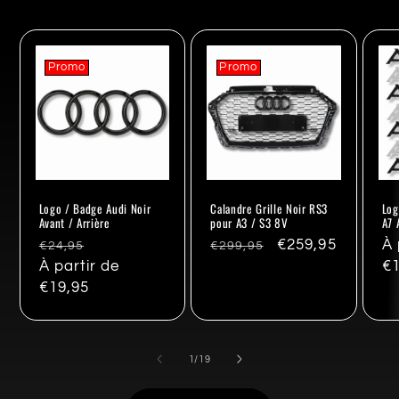
Promo
Promo
Logo / Badge Audi Noir
Calandre Grille Noir RS3
Log
Avant / Arrière
pour A3 / S3 8V
A7 
Prix
Promo
Prix
Promo
€259,95
Pr
À 
€24,95
€299,95
habituel
À partir de
habituel
ha
€1
€19,95
de
1
/
19