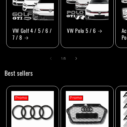
VW Golf 4 / 5 / 6 /
VW Polo 5 / 6
Ac
7 / 8
Po
de
1
/
5
Best sellers
Promo
Promo