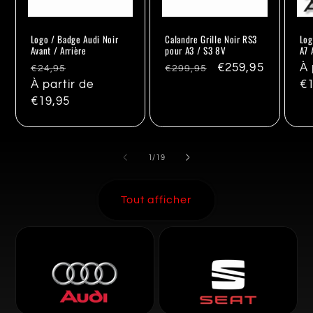
Logo / Badge Audi Noir
Calandre Grille Noir RS3
Log
Avant / Arrière
pour A3 / S3 8V
A7 
Prix
Promo
Prix
Promo
€259,95
Pr
À 
€24,95
€299,95
habituel
À partir de
habituel
ha
€1
€19,95
de
1
/
19
Tout afficher