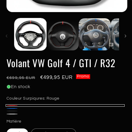
Ouvrir
O
le
le
média
m
1
2
dans
d
une
u
fenêtre
f
modale
m
Volant VW Golf 4 / GTI / R32
Promo
Prix
Promo
€499,95 EUR
€699,95 EUR
habituel
En stock
Couleur Surpiqures:
Rouge
Rouge
Bleu
Noir
Blanc
Matière