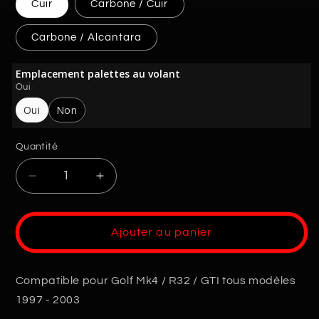
Cuir
Carbone / Cuir
Carbone / Alcantara
Emplacement palettes au volant
Oui
Oui
Non
Quantité
Quantité
Réduire
Augmenter
la
la
quantité
quantité
de
de
Ajouter au panier
Volant
Volant
VW
VW
Golf
Golf
Compatible pour Golf Mk4 / R32 / GTI tous modèles
4
4
1997 - 2003
/
/